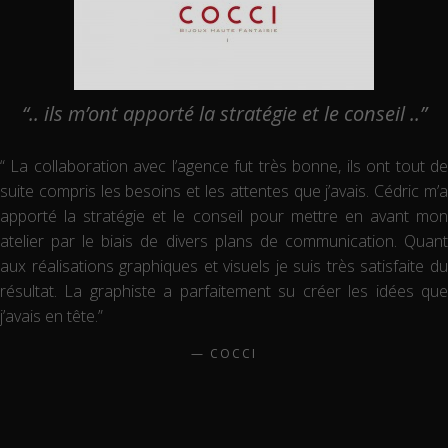
“.. ils m’ont apporté la stratégie et le conseil ..”
“ La collaboration avec l’agence fut très bonne, ils ont tout de
suite compris les besoins et les attentes que j’avais. Cédric m’a
apporté la stratégie et le conseil pour mettre en avant mon
atelier par le biais de divers plans de communication. Quant
aux réalisations graphiques et visuels je suis très satisfaite du
résultat. La graphiste a parfaitement su créer les idées que
j’avais en tête.”
COCCI