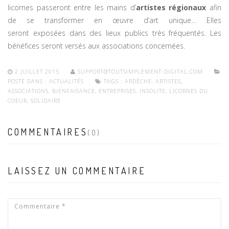
licornes passeront entre les mains d’
artistes régionaux
afin
de se transformer en œuvre d’art unique… Elles
seront exposées dans des lieux publics très fréquentés. Les
bénéfices seront versés aux associations concernées.
2 JUILLET 2015
SUPPORT@TOUTSIMPLEMENT-DIGITAL.COM
POSTÉ DANS :
ACTUALITÉS
TAGS :
ARDÈCHE
,
ARTISTES
,
ASSOCIATIONS
,
BIENFAISANCE
,
ENTREPRISES
,
INSOLITE
,
LICORNES DU
COEUR
,
SOLIDAIRE
COMMENTAIRES
(0)
LAISSEZ UN COMMENTAIRE